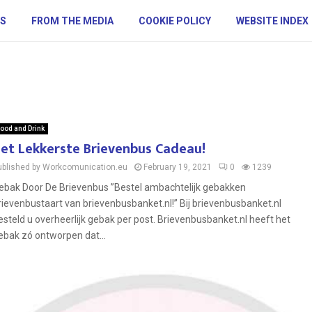
S
FROM THE MEDIA
COOKIE POLICY
WEBSITE INDEX
ood and Drink
et Lekkerste Brievenbus Cadeau!
ublished by Workcomunication.eu
February 19, 2021
0
1239
ebak Door De Brievenbus ”Bestel ambachtelijk gebakken
rievenbustaart van brievenbusbanket.nl!” Bij brievenbusbanket.nl
esteld u overheerlijk gebak per post. Brievenbusbanket.nl heeft het
ebak zó ontworpen dat...