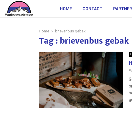
HOME
CONTACT
PARTNER
Home
brievenbus gebak
Tag : brievenbus gebak
F
H
P
G
b
b
g