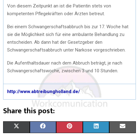
Von diesem Zeitpunkt an ist die Patientin stets von
kompetenten Pflegekräften oder Ärzten betreut.
Bei einem Schwangerschaftsabbruch bis zur 17. Woche hat
sie die Möglichkeit sich für eine ambulante Behandlung zu
entscheiden. Ab dann hat der Gesetzgeber den
Schwangerschaftsabbruch unter Narkose vorgeschrieben.
Die Aufenthaltsdauer nach dem Abbruch beträgt, je nach
Schwangerschaftswoche, zwischen 3 und 10 Stunden.
http://www.abtreibungholland.de/
Share this post:
S
S
S
S
S
X
F
P
L
E
H
H
H
H
H
(
A
I
I
M