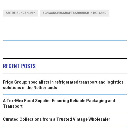
A
A
A
A
A
T
C
N
N
A
ABTREIBUNGSKLINIK
SCHWANGERSCHAFTSABBRUCH IN HOLLAND
R
R
R
R
R
W
E
T
K
I
E
E
E
E
E
I
B
E
E
L
O
O
O
O
O
T
O
R
D
N
N
N
N
N
T
O
E
I
E
K
S
N
RECENT POSTS
R
T
Frigo Group: specialists in refrigerated transport and logistics
)
solutions in the Netherlands
A Tex-Mex Food Supplier Ensuring Reliable Packaging and
Transport
Curated Collections from a Trusted Vintage Wholesaler