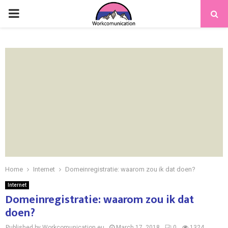
PRIMARY
MENU
Home
Internet
Domeinregistratie: waarom zou ik dat doen?
Internet
Domeinregistratie: waarom zou ik dat
doen?
Published by Workcomunication.eu
March 17, 2018
0
1324