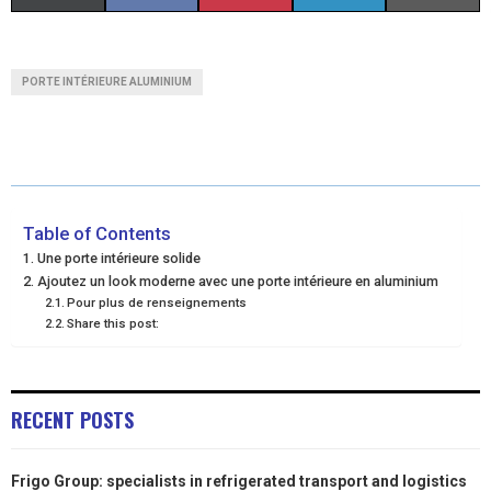
H
H
H
H
H
(
A
I
I
M
A
A
A
A
A
T
C
N
N
A
PORTE INTÉRIEURE ALUMINIUM
R
R
R
R
R
W
E
T
K
I
E
E
E
E
E
I
B
E
E
L
O
O
O
O
O
T
O
R
D
N
N
N
N
N
T
O
E
I
Table of Contents
Une porte intérieure solide
E
K
S
N
Ajoutez un look moderne avec une porte intérieure en aluminium
Pour plus de renseignements
R
T
Share this post:
)
RECENT POSTS
Frigo Group: specialists in refrigerated transport and logistics