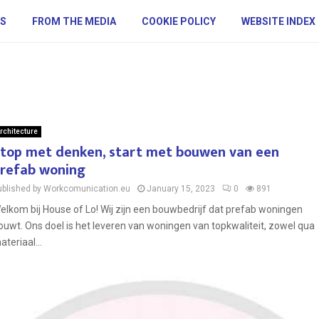
S
FROM THE MEDIA
COOKIE POLICY
WEBSITE INDEX
rchitecture
top met denken, start met bouwen van een
refab woning
ublished by Workcomunication.eu
January 15, 2023
0
891
elkom bij House of Lo! Wij zijn een bouwbedrijf dat prefab woningen
ouwt. Ons doel is het leveren van woningen van topkwaliteit, zowel qua
ateriaal...