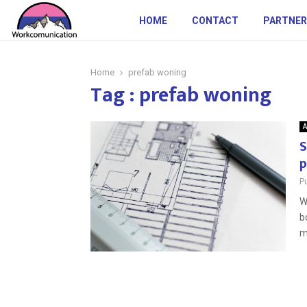
HOME
CONTACT
PARTNER
Home
prefab woning
Tag : prefab woning
A
S
p
P
W
b
m