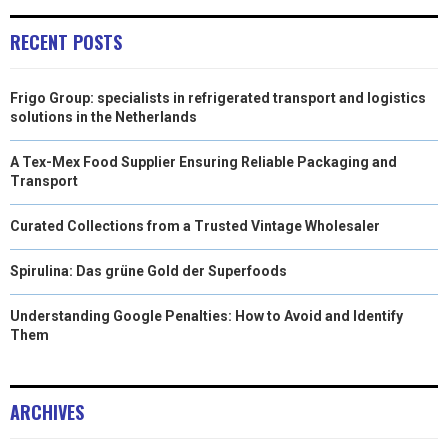
E
K
S
N
RECENT POSTS
R
T
Frigo Group: specialists in refrigerated transport and logistics
)
solutions in the Netherlands
A Tex-Mex Food Supplier Ensuring Reliable Packaging and
Transport
Curated Collections from a Trusted Vintage Wholesaler
Spirulina: Das grüne Gold der Superfoods
Understanding Google Penalties: How to Avoid and Identify
Them
ARCHIVES