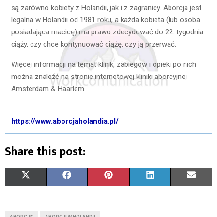
są zarówno kobiety z Holandii, jak i z zagranicy. Aborcja jest
legalna w Holandii od 1981 roku, a każda kobieta (lub osoba
posiadająca macicę) ma prawo zdecydować do 22. tygodnia
ciąży, czy chce kontynuować ciążę, czy ją przerwać.
Więcej informacji na temat klinik, zabiegów i opieki po nich
można znaleźć na stronie internetowej kliniki aborcyjnej
Amsterdam & Haarlem.
https://www.aborcjaholandia.pl/
Share this post:
S
S
S
S
S
X
F
P
L
E
H
H
H
H
H
(
A
I
I
M
A
A
A
A
A
T
C
N
N
A
ABORCJĘ
ABORCJI W HOLANDII