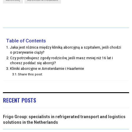
R
R
R
R
R
W
E
T
K
I
E
E
E
E
E
I
B
E
E
L
O
O
O
O
O
T
O
R
D
N
N
N
N
N
T
O
E
I
Table of Contents
Jaka jest różnica między kliniką aborcyjną a szpitalem, jeśli chodzi
E
K
S
N
o przerywanie ciąży?
Czy potrzebujesz zgody rodziców, jeśli masz mniej niż 16 lat i
R
T
chcesz poddać się aborcji?
Kliniki aborcyjne w Amsterdamie i Haarlemie
)
Share this post:
RECENT POSTS
Frigo Group: specialists in refrigerated transport and logistics
solutions in the Netherlands