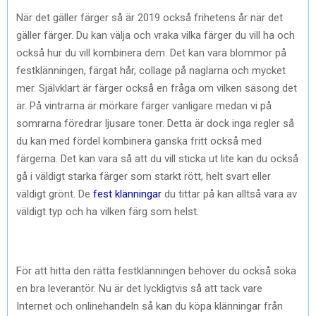
När det gäller färger så är 2019 också frihetens år när det
gäller färger. Du kan välja och vraka vilka färger du vill ha och
också hur du vill kombinera dem. Det kan vara blommor på
festklänningen, färgat hår, collage på naglarna och mycket
mer. Självklart är färger också en fråga om vilken säsong det
är. På vintrarna är mörkare färger vanligare medan vi på
somrarna föredrar ljusare toner. Detta är dock inga regler så
du kan med fördel kombinera ganska fritt också med
färgerna. Det kan vara så att du vill sticka ut lite kan du också
gå i väldigt starka färger som starkt rött, helt svart eller
väldigt grönt. De
fest klänningar
du tittar på kan alltså vara av
väldigt typ och ha vilken färg som helst.
För att hitta den rätta festklänningen behöver du också söka
en bra leverantör. Nu är det lyckligtvis så att tack vare
Internet och onlinehandeln så kan du köpa klänningar från