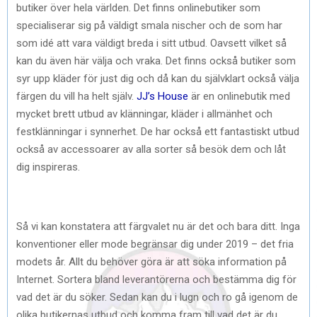
butiker över hela världen. Det finns onlinebutiker som
specialiserar sig på väldigt smala nischer och de som har
som idé att vara väldigt breda i sitt utbud. Oavsett vilket så
kan du även här välja och vraka. Det finns också butiker som
syr upp kläder för just dig och då kan du självklart också välja
färgen du vill ha helt själv.
JJ’s House
är en onlinebutik med
mycket brett utbud av klänningar, kläder i allmänhet och
festklänningar i synnerhet. De har också ett fantastiskt utbud
också av accessoarer av alla sorter så besök dem och låt
dig inspireras.
Så vi kan konstatera att färgvalet nu är det och bara ditt. Inga
konventioner eller mode begränsar dig under 2019 – det fria
modets år. Allt du behöver göra är att söka information på
Internet. Sortera bland leverantörerna och bestämma dig för
vad det är du söker. Sedan kan du i lugn och ro gå igenom de
olika butikernas utbud och komma fram till vad det är du