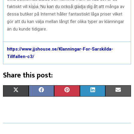
faktiskt vill köpa. Nu kan du också glädja dig åt att många av
dessa butiker på Internet håller fantastiskt låga priser vilket
gör att du kan välja mellan långt fler olika typer av klänningar
än du kunde tidigare.
https://www.jjshouse.se/Klanningar-For-Sarskilda-
Tillfallen-c3/
Share this post:
S
S
S
S
S
X
F
P
L
E
H
H
H
H
H
(
A
I
I
M
A
A
A
A
A
T
C
N
N
A
R
R
R
R
R
W
E
T
K
I
E
E
E
E
E
I
B
E
E
L