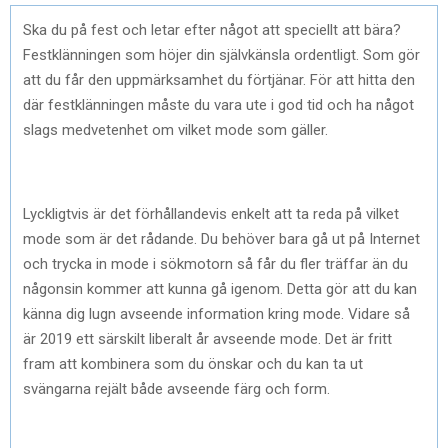
Ska du på fest och letar efter något att speciellt att bära?
Festklänningen som höjer din självkänsla ordentligt. Som gör
att du får den uppmärksamhet du förtjänar. För att hitta den
där festklänningen måste du vara ute i god tid och ha något
slags medvetenhet om vilket mode som gäller.
Lyckligtvis är det förhållandevis enkelt att ta reda på vilket
mode som är det rådande. Du behöver bara gå ut på Internet
och trycka in mode i sökmotorn så får du fler träffar än du
någonsin kommer att kunna gå igenom. Detta gör att du kan
känna dig lugn avseende information kring mode. Vidare så
är 2019 ett särskilt liberalt år avseende mode. Det är fritt
fram att kombinera som du önskar och du kan ta ut
svängarna rejält både avseende färg och form.