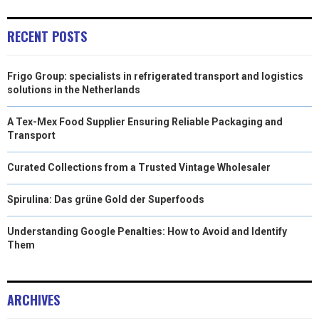
O
O
O
O
O
T
O
R
D
RECENT POSTS
N
N
N
N
N
T
O
E
I
Frigo Group: specialists in refrigerated transport and logistics
E
K
S
N
solutions in the Netherlands
R
T
A Tex-Mex Food Supplier Ensuring Reliable Packaging and
)
Transport
Curated Collections from a Trusted Vintage Wholesaler
Spirulina: Das grüne Gold der Superfoods
Understanding Google Penalties: How to Avoid and Identify
Them
ARCHIVES