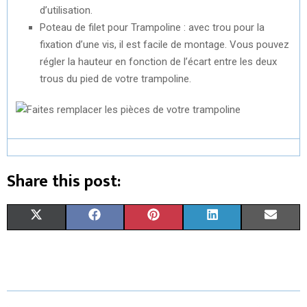
d’utilisation.
Poteau de filet pour Trampoline : avec trou pour la
fixation d’une vis, il est facile de montage. Vous pouvez
régler la hauteur en fonction de l’écart entre les deux
trous du pied de votre trampoline.
Share this post:
S
S
S
S
S
X
F
P
L
E
H
H
H
H
H
(
A
I
I
M
A
A
A
A
A
T
C
N
N
A
R
R
R
R
R
W
E
T
K
I