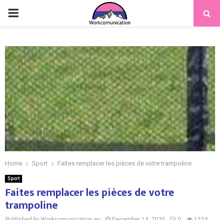
PRIMARY
MENU
Home
Sport
Faites remplacer les pièces de votre trampoline
Sport
Faites remplacer les pièces de votre
trampoline
Published by Workcomunication.eu
December 14, 2020
0
1224