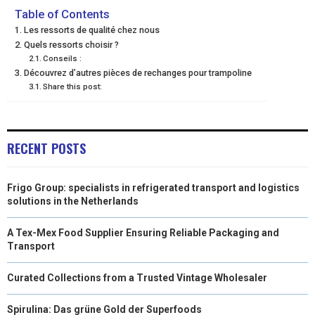
E
E
E
E
E
I
B
E
E
L
Table of Contents
Les ressorts de qualité chez nous
O
O
O
O
O
T
O
R
D
Quels ressorts choisir ?
Conseils :
N
N
N
N
N
T
O
E
I
Découvrez d’autres pièces de rechanges pour trampoline
E
K
S
N
Share this post:
R
T
)
RECENT POSTS
Frigo Group: specialists in refrigerated transport and logistics
solutions in the Netherlands
A Tex-Mex Food Supplier Ensuring Reliable Packaging and
Transport
Curated Collections from a Trusted Vintage Wholesaler
Spirulina: Das grüne Gold der Superfoods