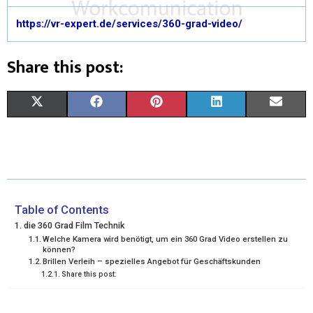
https://vr-expert.de/services/360-grad-video/
Share this post:
S
S
S
S
S
X
F
P
L
E
H
H
H
H
H
(
A
I
I
M
A
A
A
A
A
T
C
N
N
A
R
R
R
R
R
W
E
T
K
I
E
E
E
E
E
I
B
E
E
L
Table of Contents
die 360 Grad Film Technik
O
O
O
O
O
T
O
R
D
Welche Kamera wird benötigt, um ein 360 Grad Video erstellen zu
können?
N
N
N
N
N
T
O
E
I
Brillen Verleih – spezielles Angebot für Geschäftskunden
Share this post:
E
K
S
N
R
T