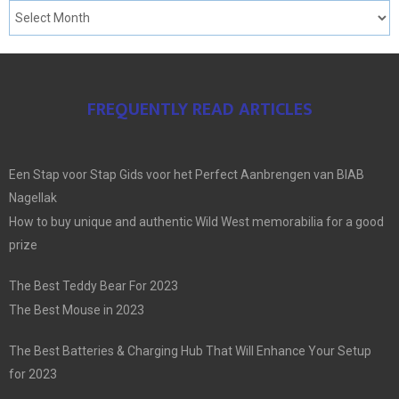
FREQUENTLY READ ARTICLES
Een Stap voor Stap Gids voor het Perfect Aanbrengen van BIAB
Nagellak
How to buy unique and authentic Wild West memorabilia for a good
prize
The Best Teddy Bear For 2023
The Best Mouse in 2023
The Best Batteries & Charging Hub That Will Enhance Your Setup
for 2023