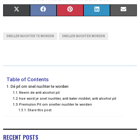
S
S
S
S
S
X
F
P
L
E
H
H
H
H
H
(
A
I
I
M
A
A
A
A
A
T
C
N
N
A
SNELLER NUCHTER TE WORDEN
SNELLER NUCHTER WORDEN
R
R
R
R
R
W
E
T
K
I
E
E
E
E
E
I
B
E
E
L
O
O
O
O
O
T
O
R
D
N
N
N
N
N
T
O
E
I
Table of Contents
Dé pil om snel nuchter te worden
E
K
S
N
Neem de anti alcohol pil
hoe word je snel nuchter, anti kater middel, anti alcohol pil
R
T
Premulon Pil om sneller nuchter te worden
Share this post:
)
RECENT POSTS