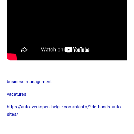
business management
vacatures
https://auto-verkopen-belgie.com/nl/info/2de-hands-auto-
sites/