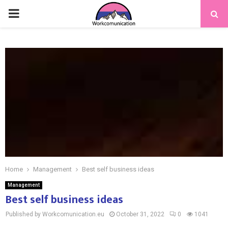
PRIMARY
MENU
Home
Management
Best self business ideas
Management
Best self business ideas
Published by Workcomunication.eu
October 31, 2022
0
1041